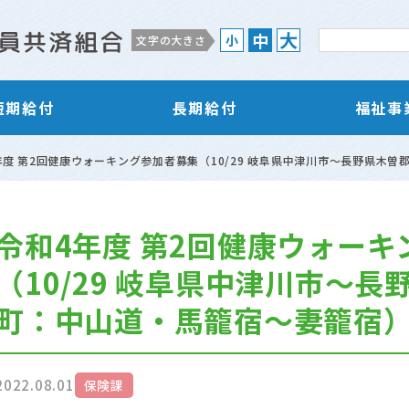
大
中
小
文字の大きさ
短期給付
長期給付
福祉事
年度 第2回健康ウォーキング参加者募集（10/29 岐阜県中津川市～長野県木
令和4年度 第2回健康ウォー
（10/29 岐阜県中津川市～
町：中山道・馬籠宿～妻籠宿
2022.08.01
保険課