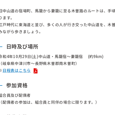
旧中山道の宿場町、馬籠から妻籠に至る木曽路のルートは、手
ります。
江戸時代に東海道と並び、多くの人が行き交った中山道を、木
みながら歩きましょう。
日時及び場所
令和4年10月29日(土)中山道・馬籠宿～妻籠宿 (約9km)
（岐阜県中津川市～長野県木曽郡南木曽町）
※
日程表はこちら
参加資格
組合員及び配偶者
（配偶者の参加は、組合員と同伴の場合に限ります。）