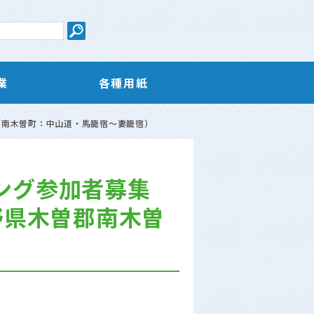
業
各種用紙
曽郡南木曽町：中山道・馬籠宿～妻籠宿）
キング参加者募集
長野県木曽郡南木曽
）