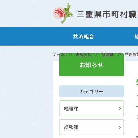
共済組合
ホーム
お知らせ
経理課
物資事
お知らせ
カテゴリー
経理課
総務課