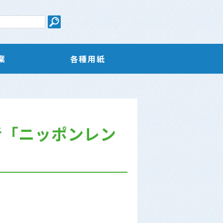
業
各種用紙
者「ニッポンレン