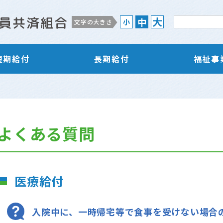
大
中
小
文字の大きさ
短期給付
長期給付
福祉事
よくある質問
医療給付
入院中に、一時帰宅等で食事を受けない場合