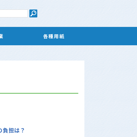
業
各種用紙
の負担は？