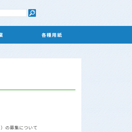
業
各種用紙
用）の募集について