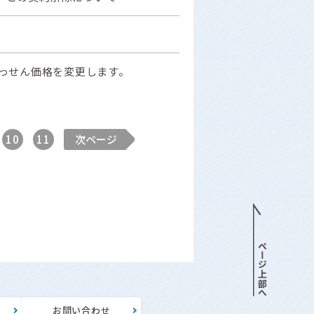
あっせん価格を変更します。
10
11
次ページ
針
お問い合わせ