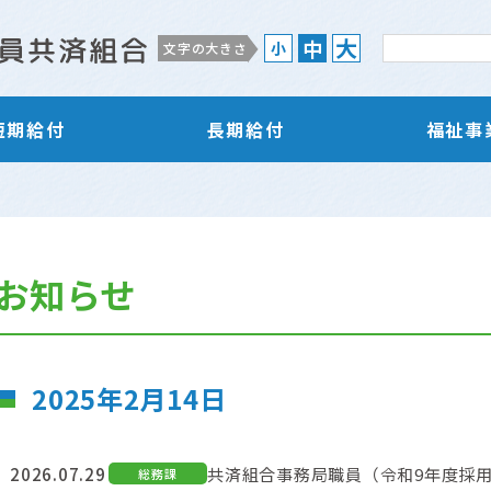
大
中
小
文字の大きさ
短期給付
長期給付
福祉事
お知らせ
2025年2月14日
2026.07.29
共済組合事務局職員（令和9年度採
総務課