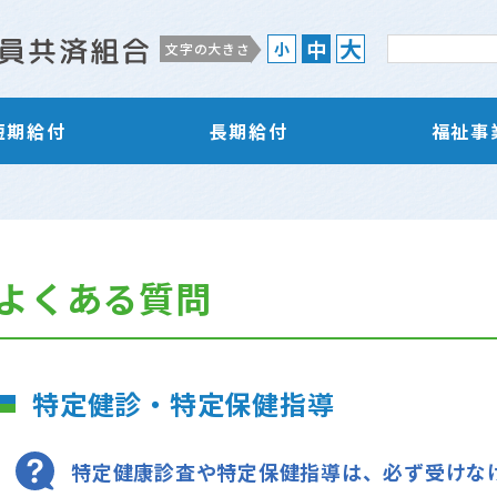
大
中
小
文字の大きさ
短期給付
長期給付
福祉事
よくある質問
特定健診・特定保健指導
特定健康診査や特定保健指導は、必ず受けな